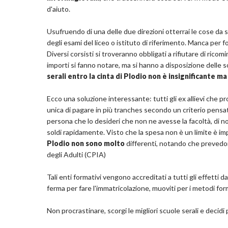
d'aiuto.
Usufruendo di una delle due direzioni otterrai le cose da sap
degli esami del liceo o istituto di riferimento. Manca per f
Diversi corsisti si troveranno obbligati a rifiutare di ricom
importi si fanno notare, ma si hanno a disposizione delle s
serali entro la cinta di Plodio non è insignificante ma
Ecco una soluzione interessante: tutti gli ex allievi che 
unica di pagare in più tranches secondo un criterio pens
persona che lo desideri che non ne avesse la facoltà, di n
soldi rapidamente. Visto che la spesa non è un limite è i
Plodio non sono molto
differenti, notando che prevedono
degli Adulti (CPIA)
Tali enti formativi vengono accreditati a tutti gli effetti 
ferma per fare l'immatricolazione, muoviti per i metodi form
Non procrastinare, scorgi le migliori scuole serali e decidi