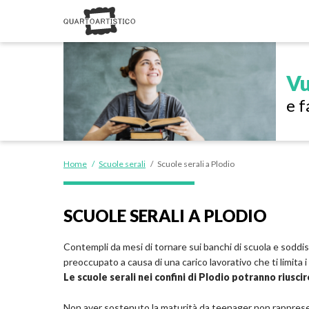
Vu
e f
Home
/
Scuole serali
/
Scuole serali a Plodio
SCUOLE SERALI A PLODIO
Contempli da mesi di tornare sui banchi di scuola e soddisf
preoccupato a causa di una carico lavorativo che ti limita 
Le scuole serali nei confini di Plodio potranno riuscir
Non aver sostenuto la maturità da teenager non rapprese