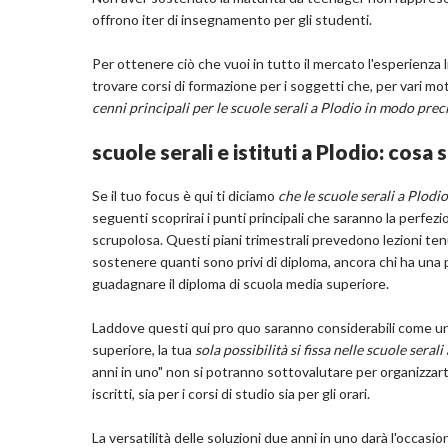
offrono iter di insegnamento per gli studenti.
Per ottenere ciò che vuoi in tutto il mercato l'esperienza 
trovare corsi di formazione per i soggetti che, per vari mo
cenni principali per le scuole serali a Plodio in modo prec
scuole serali e istituti a Plodio: cosa
Se il tuo focus è qui ti diciamo
che le scuole serali a Plodio
seguenti scoprirai i punti principali che saranno la perfe
scrupolosa. Questi piani trimestrali prevedono lezioni tenute
sostenere quanti sono privi di diploma, ancora chi ha una 
guadagnare il diploma di scuola media superiore.
Laddove questi qui pro quo saranno considerabili come un
superiore, la tua
sola possibilità si fissa nelle scuole serali
anni in uno" non si potranno sottovalutare per organizzarti 
iscritti, sia per i corsi di studio sia per gli orari.
La versatilità delle soluzioni due anni in uno darà l'occas