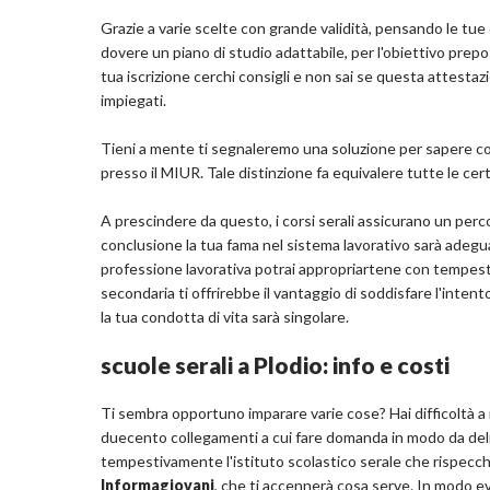
Grazie a varie scelte con grande validità, pensando le tue 
dovere un piano di studio adattabile, per l'obiettivo pre
tua iscrizione cerchi consigli e non sai se questa attestazi
impiegati.
Tieni a mente ti segnaleremo una soluzione per sapere com
presso il MIUR. Tale distinzione fa equivalere tutte le cert
A prescindere da questo, i corsi serali assicurano un per
conclusione la tua fama nel sistema lavorativo sarà adegu
professione lavorativa potrai appropriartene con tempestiv
secondaria ti offrirebbe il vantaggio di soddisfare l'inte
la tua condotta di vita sarà singolare.
scuole serali a Plodio: info e costi
Ti sembra opportuno imparare varie cose? Hai difficoltà a r
duecento collegamenti a cui fare domanda in modo da delin
tempestivamente l'istituto scolastico serale che rispecchi
Informagiovani
, che ti accennerà cosa serve. In modo evi