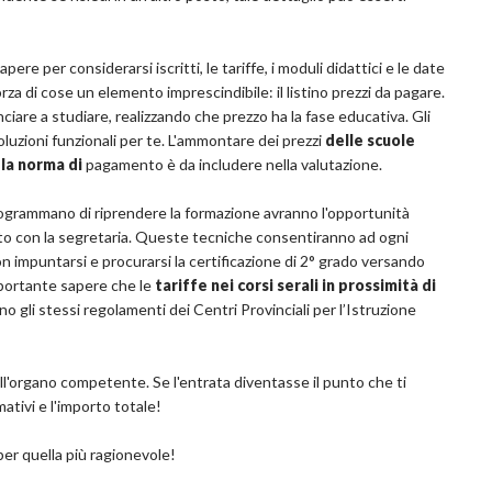
ere per considerarsi iscritti, le tariffe, i moduli didattici e le date
orza di cose un elemento imprescindibile: il listino prezzi da pagare.
inciare a studiare, realizzando che prezzo ha la fase educativa. Gli
oluzioni funzionali per te. L'ammontare dei prezzi
delle scuole
 la norma di
pagamento è da includere nella valutazione.
programmano di riprendere la formazione avranno l'opportunità
ato con la segretaria. Queste tecniche consentiranno ad ogni
on impuntarsi e procurarsi la certificazione di 2° grado versando
mportante sapere che le
tariffe nei corsi serali in prossimità di
 gli stessi regolamenti dei Centri Provinciali per l’Istruzione
dall'organo competente. Se l'entrata diventasse il punto che ti
ativi e l'importo totale!
 per quella più ragionevole!