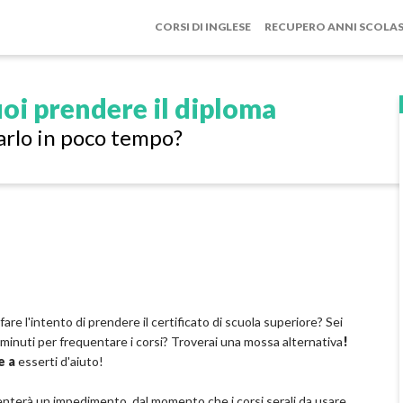
CORSI DI INGLESE
RECUPERO ANNI SCOLAS
oi prendere il diploma
arlo in poco tempo?
are l'intento di prendere il certificato di scuola superiore? Sei
i minuti per frequentare i corsi? Troverai una mossa alternativa
!
e a
esserti d'aiuto!
nterà un impedimento, dal momento che i corsi serali da usare