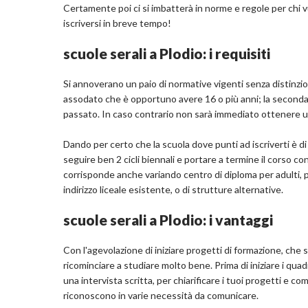
Certamente poi ci si imbatterà in norme e regole per chi v
iscriversi in breve tempo!
scuole serali a Plodio: i requisiti
Si annoverano un paio di normative vigenti senza distinzion
assodato che è opportuno avere 16 o più anni; la seconda
passato. In caso contrario non sarà immediato ottenere un 
Dando per certo che la scuola dove punti ad iscriverti è di 
seguire ben 2 cicli biennali e portare a termine il corso c
corrisponde anche variando centro di diploma per adulti, p
indirizzo liceale esistente, o di strutture alternative.
scuole serali a Plodio: i vantaggi
Con l'agevolazione di iniziare progetti di formazione, che
ricominciare a studiare molto bene. Prima di iniziare i quadr
una intervista scritta, per chiarificare i tuoi progetti e com
riconoscono in varie necessità da comunicare.