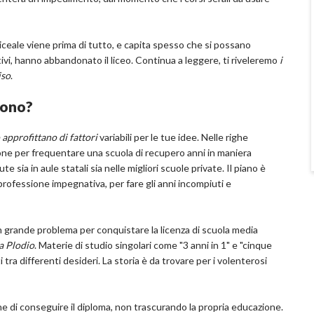
liceale viene prima di tutto, e capita spesso che si possano
tivi, hanno abbandonato il liceo. Continua a leggere, ti riveleremo
i
iso
.
 sono?
 approfittano di fattori
variabili per le tue idee. Nelle righe
zione per frequentare una scuola di recupero anni in maniera
 sia in aule statali sia nelle migliori scuole private. Il piano è
professione impegnativa, per fare gli anni incompiuti e
 grande problema per conquistare la licenza di scuola media
 a Plodio
. Materie di studio singolari come "3 anni in 1" e "cinque
tra differenti desideri. La storia è da trovare per i volenterosi
ione di conseguire il diploma, non trascurando la propria educazione.