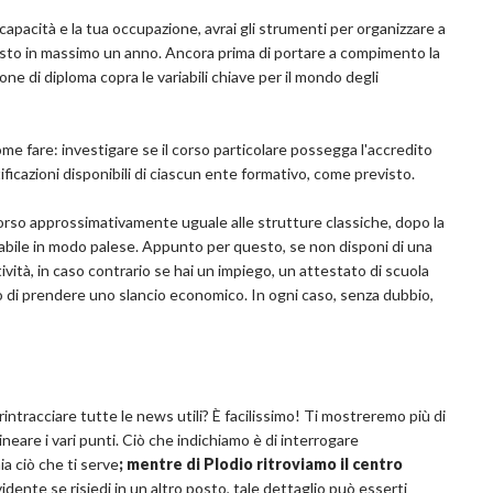
capacità e la tua occupazione, avrai gli strumenti per organizzare a
posto in massimo un anno. Ancora prima di portare a compimento la
one di diploma copra le variabili chiave per il mondo degli
e fare: investigare se il corso particolare possegga l'accredito
ificazioni disponibili di ciascun ente formativo, come previsto.
corso approssimativamente uguale alle strutture classiche, dopo la
abile in modo palese. Appunto per questo, se non disponi di una
ità, in caso contrario se hai un impiego, un attestato di scuola
nto di prendere uno slancio economico. In ogni caso, senza dubbio,
intracciare tutte le news utili? È facilissimo! Ti mostreremo più di
eare i vari punti. Ciò che indichiamo è di interrogare
a ciò che ti serve
; mentre di Plodio ritroviamo il centro
dente se risiedi in un altro posto, tale dettaglio può esserti