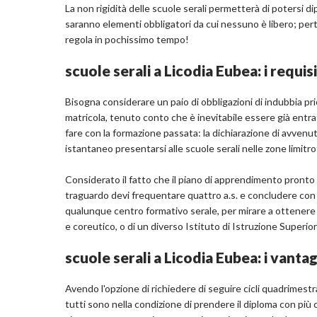
La non rigidità delle scuole serali permetterà di potersi di
saranno elementi obbligatori da cui nessuno è libero; per
regola in pochissimo tempo!
scuole serali a Licodia Eubea: i requisi
Bisogna considerare un paio di obbligazioni di indubbia prior
matricola, tenuto conto che è inevitabile essere già entr
fare con la formazione passata: la dichiarazione di avve
istantaneo presentarsi alle scuole serali nelle zone limitr
Considerato il fatto che il piano di apprendimento pronto ad
traguardo devi frequentare quattro a.s. e concludere con u
qualunque centro formativo serale, per mirare a ottenere u
e coreutico, o di un diverso Istituto di Istruzione Superior
scuole serali a Licodia Eubea: i vantag
Avendo l'opzione di richiedere di seguire cicli quadrimestra
tutti sono nella condizione di prendere il diploma con più c