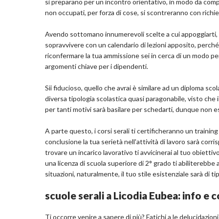
si preparano per un incontro orientativo, in modo da compr
non occupati, per forza di cose, si scontreranno con richie
Avendo sottomano innumerevoli scelte a cui appoggiarti, pr
sopravvivere con un calendario di lezioni apposito, perché
riconfermare la tua ammissione sei in cerca di un modo per 
argomenti chiave per i dipendenti.
Sii fiducioso, quello che avrai è similare ad un diploma sco
diversa tipologia scolastica quasi paragonabile, visto che
per tanti motivi sarà basilare per schedarti, dunque non 
A parte questo, i corsi serali ti certificheranno un trainin
conclusione la tua serietà nell'attività di lavoro sarà co
trovare un incarico lavorativo ti avvicinerai al tuo obietti
una licenza di scuola superiore di 2° grado ti abiliterebbe
situazioni, naturalmente, il tuo stile esistenziale sarà di ti
scuole serali a Licodia Eubea: info e c
Ti occorre venire a sapere di più? Fatichi a le delucidazioni