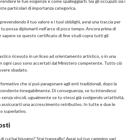
endere le tue esigenze e come spalleggiarti. Sia gli occupati sia i
ste particolari di importanza categorica.
evendendo il tuo valore e i tuoi obblighi, avrai una traccia per
 tu possa diplomarti nell'arco di poco tempo. Ancora prima di
sapere se questo certificato di fine studi copra tutti gli
lastico ricevuto in un liceo ad orientamento artistico, o in una
 in ogni caso sono accertati dal Ministero competente. Tutto ciò
essere sbadato.
g formativo che si può paragonare agli enti tradizionali, dopo la
rrispondente innegabilmente. Di conseguenza, se tu intendessi
vo senza vincoli, ugualmente se tu stessi già svolgendo un'attività,
 a assicurarti una accrescimento retributivo. In tutte e due le
po superlativo.
osti
 di cui hai bisogno? Stai tranquillo! Avrai sul tuo cammino vari