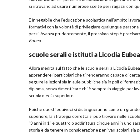
si ritrovano ad usare numerose scelte per i ragazzi con que
È innegabile che l'educazione scolastica nell'ambito lavora
formativi con la volontà di privilegiare qualunque persona c
persi. Avanza prudentemente, il prossimo step è precisa
Eubea
.
scuole serali e istituti a Licodia Eube
Allora medita sul fatto che le scuole serali a Licodia Eubea 
apprendere i particolari che ti renderanno capace di cerca
seguire le lezioni sia in aule pubbliche sia in poli di forma
diploma, senza dimenticare chi è sempre in viaggio per lavo
scuola media superiore.
Poiché questi equivoci si distingueranno come un grande pr
superiore, la strategia corretta si può trovare nelle scuol
"3 anni in 1" e quattro o addirittura cinque anni in uno sa
storia è da tenere in considerazione per i vari scolari, sia per