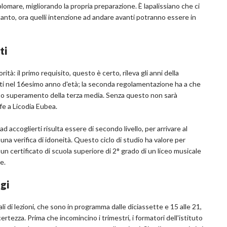
plomare, migliorando la propria preparazione. È lapalissiano che ci
tanto, ora quelli intenzione ad andare avanti potranno essere in
ti
ità: il primo requisito, questo è certo, rileva gli anni della
ati nel 16esimo anno d'età; la seconda regolamentazione ha a che
nuto superamento della terza media. Senza questo non sarà
ofe a Licodia Eubea.
 accoglierti risulta essere di secondo livello, per arrivare al
na verifica di idoneità. Questo ciclo di studio ha valore per
n certificato di scuola superiore di 2° grado di un liceo musicale
e.
gi
li di lezioni, che sono in programma dalle diciassette e 15 alle 21,
ertezza. Prima che incomincino i trimestri, i formatori dell'istituto