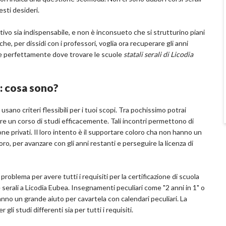
sti desideri.
tivo sia indispensabile, e non è inconsueto che si strutturino piani
he, per dissidi con i professori, voglia ora recuperare gli anni
re perfettamente dove trovare le scuole
statali serali di Licodia
a: cosa sono?
usano criteri flessibili per i tuoi scopi. Tra pochissimo potrai
re un corso di studi efficacemente. Tali incontri permettono di
zione privati. Il loro intento è il supportare coloro cha non hanno un
ro, per avanzare con gli anni restanti e perseguire la licenza di
oblema per avere tutti i requisiti per la certificazione di scuola
e serali a Licodia Eubea. Insegnamenti peculiari come "2 anni in 1" o
ranno un grande aiuto per cavartela con calendari peculiari. La
 gli studi differenti sia per tutti i requisiti.