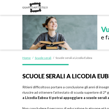
Vu
e f
Home
/
Scuole serali
/
Scuole serali a Licodia Eubea
SCUOLE SERALI A LICODIA EU
Ritieni difficoltoso portare a conclusione gli anni di insegn
riuscire ad ottenere l'attestato di scuola superiore di 2°
a Licodia Eubea ti potrai appoggiare a scuole serali 
Non concludere il percorso di educazione in giovane età n