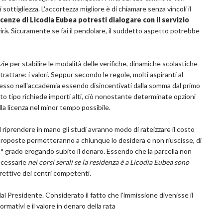
 sottigliezza. L'accortezza migliore è di chiamare senza vincoli il
cenze di Licodia Eubea potresti dialogare con il servizio
virà. Sicuramente se fai il pendolare, il suddetto aspetto potrebbe
ie per stabilire le modalità delle verifiche, dinamiche scolastiche
 trattare: i valori. Seppur secondo le regole, molti aspiranti al
ngresso nell'accademia essendo disincentivati dalla somma dal primo
to tipo richiede importi alti, ciò nonostante determinate opzioni
la licenza nel minor tempo possibile.
d riprendere in mano gli studi avranno modo di rateizzare il costo
roposte permetteranno a chiunque lo desidera e non riuscisse, di
i 2° grado erogando subito il denaro. Essendo che la parcella non
necessarie
nei corsi serali se la residenza è a Licodia Eubea sono
irettive dei centri competenti.
al Presidente. Considerato il fatto che l'immissione divenisse il
rmativi e il valore in denaro della rata