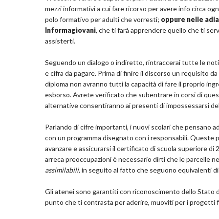
mezzi informativi a cui fare ricorso per avere info circa ogni
polo formativo per adulti che vorresti;
oppure nelle adia
Informagiovani
, che ti farà apprendere quello che ti ser
assisterti.
Seguendo un dialogo o indiretto, rintraccerai tutte le notiz
e cifra da pagare. Prima di finire il discorso un requisito da
diploma non avranno tutti la capacità di fare il proprio i
esborso. Avrete verificato che subentrare in corsi di ques
alternative consentiranno ai presenti di impossessarsi del
Parlando di cifre importanti, i nuovi scolari che pensano a
con un programma disegnato con i responsabili. Queste p
avanzare e assicurarsi il certificato di scuola superiore d
arreca preoccupazioni è necessario dirti che le parcelle 
assimilabili
, in seguito al fatto che seguono equivalenti d
Gli atenei sono garantiti con riconoscimento dello Stato d
punto che ti contrasta per aderire, muoviti per i progetti fo