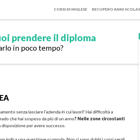
CORSI DI INGLESE
RECUPERO ANNI SCOLAS
oi prendere il diploma
arlo in poco tempo?
BEA
amento senza lasciare l'azienda in cui lavori? Hai difficoltà a
 grado che hai sospeso da più di un anno
? Nelle zone circostanti
a
disposizione per avere successo.
on indica una questione scomoda. Non ci sono dubbi i corsi serali