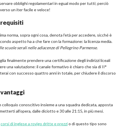
ervare obblighi regolamentari in egual modo per tutti; perciò
verso un iter facile e veloce!
requisiti
rima norma, sopra ogni cosa, denota l'età per accedere, sicché è
condo aspetto ha a che fare con la formazione: la licenza media.
lle scuole serali nelle adiacenze di Pellegrino Parmense
.
lia finalmente prendere una certificazione degli indirizzi liceali
cere una valutazione: il canale formativo è chiaro che sia di II°
enterai con successo quattro anni in totale, per chiudere il discorso
i vantaggi
 un colloquio conoscitivo insieme a una squadra dedicata, apposta
metterti all’opera, dalle diciotto e 30 alle 21:15, in più mesi.
e
corsi di inglese a rovigo dritte e prezzi
o di questo tipo sono