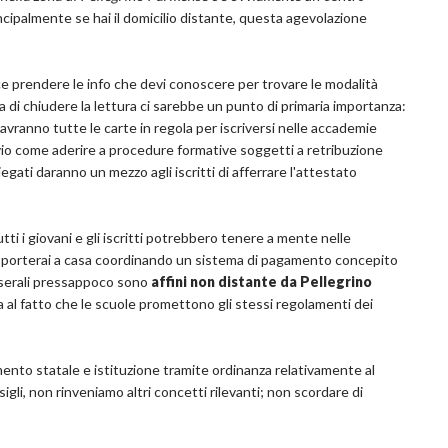
cipalmente se hai il domicilio distante, questa agevolazione
 prendere le info che devi conoscere per trovare le modalità
a di chiudere la lettura ci sarebbe un punto di primaria importanza:
n avranno tutte le carte in regola per iscriversi nelle accademie
vio come aderire a procedure formative soggetti a retribuzione
gati daranno un mezzo agli iscritti di afferrare l'attestato
ti i giovani e gli iscritti potrebbero tenere a mente nelle
 lo porterai a casa coordinando un sistema di pagamento concepito
si serali pressappoco sono
affini non distante da Pellegrino
a al fatto che le scuole promettono gli stessi regolamenti dei
ento statale e istituzione tramite ordinanza relativamente al
gli, non rinveniamo altri concetti rilevanti; non scordare di