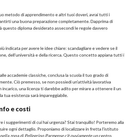
 tuo metodo di apprendimento e altri tuoi doveri, avrai tutti i
 garantirti una buona preparazione completamente. Dapprima di
tà questo diploma desiderato assecondi le regole davvero
iù indicata per avere le idee chiare: scandagliare e vedere se il
ione, dell'università e della ricerca. Questo concetto appiana tutti i
alle accademie classiche, conclusa la scuola il tuo grado di
lmente. Ciò premesso, se non possiedi un'attività lavorativa
 incarico, una licenza ti darebbe adito per mirare a ottenere il un
la tua esistenza sarà impareggiabile.
nfo e costi
e i suggerimenti di cui hai urgenza? Stai tranquillo! Porteremo alla
uire ogni dettaglio. Proponiamo di localizzare in fretta l'istituto
 nella zona di Pellegrino Parmense c'è ovviamente un
centro