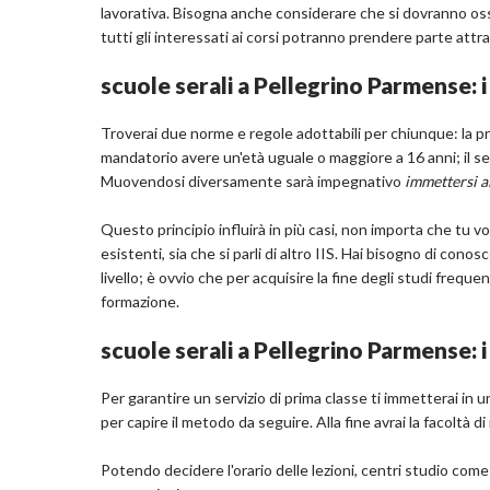
lavorativa. Bisogna anche considerare che si dovranno oss
tutti gli interessati ai corsi potranno prendere parte attra
scuole serali a Pellegrino Parmense: i 
Troverai due norme e regole adottabili per chiunque: la p
mandatorio avere un'età uguale o maggiore a 16 anni; il se
Muovendosi diversamente sarà impegnativo
immettersi a
Questo principio influirà in più casi, non importa che tu vog
esistenti, sia che si parli di altro IIS. Hai bisogno di conos
livello; è ovvio che per acquisire la fine degli studi frequ
formazione.
scuole serali a Pellegrino Parmense: 
Per garantire un servizio di prima classe ti immetterai in
per capire il metodo da seguire. Alla fine avrai la facoltà di 
Potendo decidere l'orario delle lezioni, centri studio com