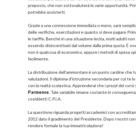
preposto, che non sottovaluterà le varie opportunità. Prin
potrebbe assisterti.
Grazie a una connessione immediata o meno, sarà semplice
delle verifiche, esercitazioni e quanto si deve pagare Prim
le tariffe. Benché in una situazione lecita, molti adulti no
essendo disincentivati dal volume dalla prima quota. È ov
non è qualcosa di economico, eppure i metodi di spesa spie
facilmente.
La distribuzione dell'ammontare è un punto cardine che tut
valutazioni. Il diploma d'istruzione secondaria per cui te
con la realtà scolastica. Apprenderai che i prezzi dei cor
Parmense
. Tale variabile rimane costante in conseguenz
cosiddetti C.P.I.A.
La questione riguarda progetti accademici con accreditam
2012 dato il gradimento del Presidente. Dopo i nostri consi
rendere formale la tua immatricolazione!