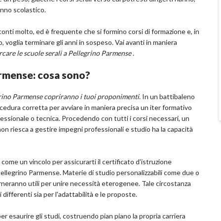
'anno scolastico.
conti molto, ed è frequente che si formino corsi di formazione e, in
o, voglia terminare gli anni in sospeso. Vai avanti in maniera
rcare le scuole serali a Pellegrino Parmense
.
Parmense: cosa sono?
egrino Parmense copriranno i tuoi proponimenti
. In un battibaleno
rocedura corretta per avviare in maniera precisa un iter formativo
ofessionale o tecnica. Procedendo con tutti i corsi necessari, un
n riesca a gestire impegni professionali e studio ha la capacità
me un vincolo per assicurarti il certificato d'istruzione
 Pellegrino Parmense. Materie di studio personalizzabili come due o
torneranno utili per unire necessità eterogenee. Tale circostanza
i differenti sia per l'adattabilità e le proposte.
i per esaurire gli studi, costruendo pian piano la propria carriera