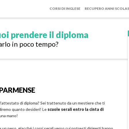
CORSI DI INGLESE
RECUPERO ANNI SCOLAS
oi prendere il diploma
arlo in poco tempo?
 PARMENSE
l'attestato di diploma? Sei trattenuto da un mestiere che ti
ndiremo quanto desideri! Le
scuole serali entro la cinta di
una mano!
un peso, giacché i corsi serali verso cui potresti dirigerti hanno,