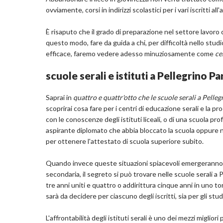
ovviamente, corsi in indirizzi scolastici per i vari iscritti all
È risaputo che il grado di preparazione nel settore lavoro 
questo modo, fare da guida a chi, per difficoltà nello studi
efficace, faremo vedere adesso minuziosamente come
ce
scuole serali e istituti a Pellegrino 
Saprai in
quattro e quattr'otto che le scuole serali a Pell
scoprirai cosa fare per i centri di educazione serali e la p
con le conoscenze degli istituti liceali, o di una scuola pr
aspirante diplomato che abbia bloccato la scuola oppure no
per ottenere l'attestato di scuola superiore subito.
Quando invece queste situazioni spiacevoli emergeranno co
secondaria, il segreto si può trovare nelle scuole serali a
tre anni uniti e quattro o addirittura cinque anni in uno 
sarà da decidere per ciascuno degli iscritti, sia per gli stud
L'affrontabilità degli istituti serali è uno dei mezzi miglior