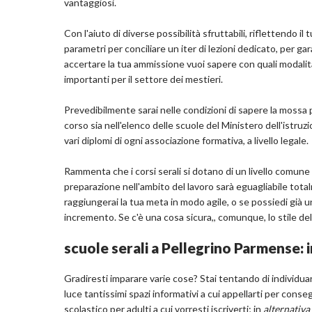
vantaggiosi.
Con l'aiuto di diverse possibilità sfruttabili, riflettendo il
parametri per conciliare un iter di lezioni dedicato, per
accertare la tua ammissione vuoi sapere con quali modali
importanti per il settore dei mestieri.
Prevedibilmente sarai nelle condizioni di sapere la mossa p
corso sia nell'elenco delle scuole del Ministero dell'istruz
vari diplomi di ogni associazione formativa, a livello legale.
Rammenta che i corsi serali si dotano di un livello comune 
preparazione nell'ambito del lavoro sarà eguagliabile tota
raggiungerai la tua meta in modo agile, o se possiedi già un
incremento. Se c'è una cosa sicura,, comunque, lo stile del
scuole serali a Pellegrino Parmense: i
Gradiresti imparare varie cose? Stai tentando di individuar
luce tantissimi spazi informativi a cui appellarti per conseg
scolastico per adulti a cui vorresti iscriverti; in
alternativa