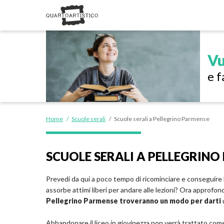
Vu
e f
Home
/
Scuole serali
/
Scuole serali a Pellegrino Parmense
SCUOLE SERALI A PELLEGRINO
Prevedi da qui a poco tempo di ricominciare e conseguire 
assorbe attimi liberi per andare alle lezioni? Ora approfo
Pellegrino Parmense troveranno un modo per darti
Abbandonare il liceo in giovinezza non verrà trattato come 