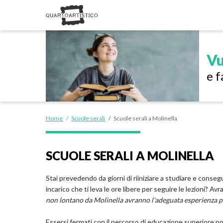
Vu
e f
Home
/
Scuole serali
/
Scuole serali a Molinella
SCUOLE SERALI A MOLINELLA
Stai prevedendo da giorni di riiniziare a studiare e conseg
incarico che ti leva le ore libere per seguire le lezioni?
non lontano da Molinella avranno l'adeguata esperienza p
Essersi fermati con il percorso di educazione superiore n