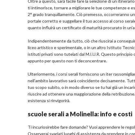
Oltre a questo, sarà facile fare la selezione di un itinerari
ti intimorisce, tornare a migliorare le tue competenze e esa
2° grado tranquillamente. Ciò premesso, occorreranno un
portale corretto e suggellare il tuo accesso al corso sera
quanto influirà un certificato di maturità procurato in u
Indipendentemente da tutto, ciò che riuscirai a conseguir
liceo artistico e sperimentale, o in un altro Istituto Tecn
istituti privati sono tutelati dal M.I.U.R. Questo principi
appunto per questo non ti deconcentrare.
Ulteriormente, i corsi serali forniscono un iter rassomigliant
nell'ambito lavorativo sarà coincidente decisamente. Tutt
tuo scopo subito, o in modo diverso se tu hai già un incari
riuscire ad ottenere una maggiorazione della retribuzione. U
esistenza si rinvigorirà.
scuole serali a Molinella: info e costi
Ti incuriosirebbe fare domande? Vuoi apprendere le regola
Osserverai svariati luoghi di assistenza da prendere in c