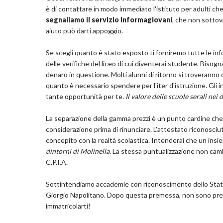
è di contattare in modo immediato l'istituto per adulti che
segnaliamo il servizio Informagiovani
, che non sottova
aiuto può darti appoggio.
Se scegli quanto è stato esposto ti forniremo tutte le inform
delle verifiche del liceo di cui diventerai studente. Bisogn
denaro in questione. Molti alunni di ritorno si troveranno o
quanto è necessario spendere per l'iter d'istruzione. Gli 
tante opportunità per te.
Il valore delle scuole serali nei
La separazione della gamma prezzi è un punto cardine che t
considerazione prima di rinunciare. L'attestato riconosci
concepito con la realtà scolastica. Intenderai che un insiem
dintorni di Molinella
. La stessa puntualizzazione non camb
C.P.I.A.
Sottintendiamo accademie con riconoscimento dello Stato e
Giorgio Napolitano. Dopo questa premessa, non sono prese
immatricolarti!