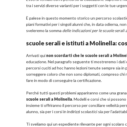
tra i servizi diverse varianti per i soggetti con le tue urgen
È palese in questo momento storico un percorso scolastic
piani formativi per i singoli alunni che, in data odierna, no
sveleremo la somma
delle indicazioni per le scuole serali
scuole serali e istituti a Molinella: c
Arrivati qui
non scordarti che le scuole serali a Molin
educazione. Nel paragrafo seguente ti mostreremo i dati che 
percorsi cuciti ad hoc hanno lezioni tenute sempre sia in pol
sorreggere coloro che non sono diplomati, compreso chi non
fare in modo di conseguire la certificazione.
Perché tutti questi problemi appariranno come una grana p
scuole serali a Molinella
. Modelli e corsi che si possono
insieme ti offriranno il percorso per conciliare velleità p
alunno, sia per i corsi in indirizzi scolastici sia per l'adattab
Ti sveliamo qui un espediente rilevante per ogni scolaro ch