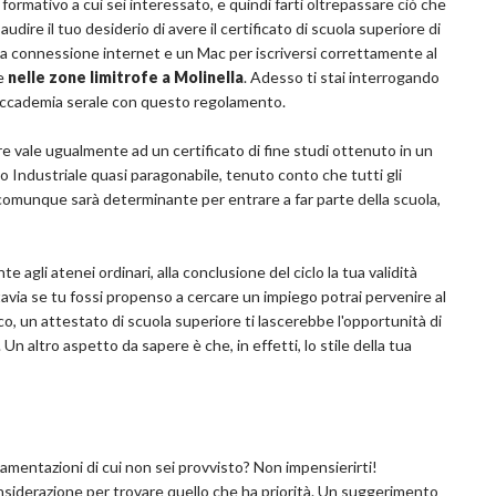
o formativo a cui sei interessato, e quindi farti oltrepassare ciò che
udire il tuo desiderio di avere il certificato di scuola superiore di
a connessione internet e un Mac per iscriversi correttamente al
le
nelle zone limitrofe a Molinella
. Adesso ti stai interrogando
n'accademia serale con questo regolamento.
e vale ugualmente ad un certificato di fine studi ottenuto in un
ico Industriale quasi paragonabile, tenuto conto che tutti gli
o comunque sarà determinante per entrare a far parte della scuola,
e agli atenei ordinari, alla conclusione del ciclo la tua validità
avia se tu fossi propenso a cercare un impiego potrai pervenire al
co, un attestato di scuola superiore ti lascerebbe l'opportunità di
n altro aspetto da sapere è che, in effetti, lo stile della tua
mentazioni di cui non sei provvisto? Non impensierirti!
onsiderazione per trovare quello che ha priorità. Un suggerimento