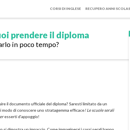
CORSI DI INGLESE
RECUPERO ANNI SCOLAS
oi prendere il diploma
arlo in poco tempo?
uire il documento ufficiale del diploma? Saresti limitato da un
 Avrai modo di conoscere uno stratagemma efficace
! Le scuole serali
er
esserti d'appoggio!
on si dimostra un impaccio. Come immaginerai i corsi serali hanno