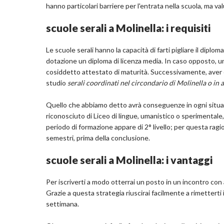
hanno particolari barriere per l'entrata nella scuola, ma va
scuole serali a Molinella: i requisiti
Le scuole serali hanno la capacità di farti pigliare il dipl
dotazione un diploma di licenza media. In caso opposto, un 
cosiddetto attestato di maturità. Successivamente, aver c
studio
serali coordinati nel circondario di Molinella o in a
Quello che abbiamo detto avrà conseguenze in ogni situazi
riconosciuto di Liceo di lingue, umanistico o sperimentale, 
periodo di formazione appare di 2° livello; per questa rag
semestri, prima della conclusione.
scuole serali a Molinella: i vantaggi
Per iscriverti a modo otterrai un posto in un incontro con a
Grazie a questa strategia riuscirai facilmente a rimetterti i
settimana.