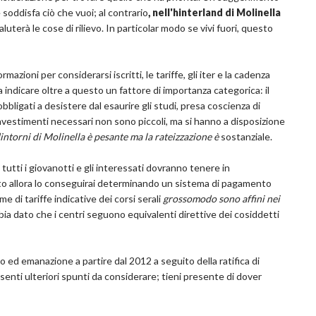
 soddisfa ciò che vuoi; al contrario
, nell'hinterland di Molinella
luterà le cose di rilievo. In particolar modo se vivi fuori, questo
azioni per considerarsi iscritti, le tariffe, gli iter e la cadenza
a indicare oltre a questo un fattore di importanza categorica: il
bbligati a desistere dal esaurire gli studi, presa coscienza di
investimenti necessari non sono piccoli, ma si hanno a disposizione
 dintorni di Molinella è pesante ma la rateizzazione è
sostanziale.
utti i giovanotti e gli interessati dovranno tenere in
uto allora lo conseguirai determinando un sistema di pagamento
e di tariffe indicative dei corsi serali
grossomodo sono affini nei
ia dato che i centri seguono equivalenti direttive dei cosiddetti
d emanazione a partire dal 2012 a seguito della ratifica di
nti ulteriori spunti da considerare; tieni presente di dover