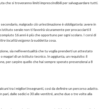
luta che si troveranno limiti imprescindibili per salvaguardare tutti.
oma secondario, malgrado ciò un'estimazione è obbligatoria: avere in
istituto serale non ti favorirà sicuramente per procacciarti il
ompiuto 16 anni è più che opportuno per ogni scolaro. I corsi di
ltre località esigono la
suddetta cosa.
one, sia nell'eventualità che tu voglia prenderti un attestato
o magari di un istituto tecnico. In aggiunta, un requisito: il
ione, per carpire quello che hai sempre sperato presenzierai a 8
lcuni tra i migliori insegnanti, così da definire un percorso adatto.
n pari, dalle sedici e 30 alle ventitré, anche due o tre volte alla