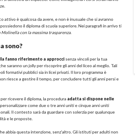
ze.
o attivo è qualcosa da avere, e non è inusuale che si avranno
n possiedono il diploma di scuola superiore. Nei paragrafi in arrivo ti
 a Molinella con la massima trasparenza
.
osa sono?
ella fanno riferimento a approcci
senza vincoli per la tua
saranno un jolly per riscoprire gli anni del liceo al meglio. Tali
i formativi pubblici sia in licei privati. Il loro programma è
 riesce a gestire il tempo, per concludere tutti gli anni persi e
er ricevere il diploma, la procedura
adatta si dispone nelle
 personalizzare come due o tre anni uniti e cinque anni uniti
ersonali. Il contesto sarà da guardare con solerzia per qualunque
ilità e le proposte.
e abbia questa intenzione, senz'altro. Gli istituti per adulti non