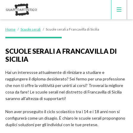
CORSI DI INGLESE
Home
/
Scuole serali
/
Scuole serali a Francavilla di Sicilia
RECUPERO ANNI SCOLASTICI
SCUOLE SERALI A FRANCAVILLA DI
SICILIA
SCUOLE PRIVATE
Hai un interessse attualmente di riiniziare a studiare e
SCUOLE SERALI
raggiungere il diploma desiderato? Sei fermo per una professione
che non ti offre la volitività per unirti ai corsi? Troverai la migliore
cosa da fare! Le scuole serali nel distretto di Francavilla di Sicilia
saranno all'altezza di supportarti!
Non aver proseguito il ciclo scolastico tra i 14 e i 18 anni non si
configurerà come un disagio. È chiaro le scuole serali propongono
duplici soluzioni per gli individui con le tue pretese.