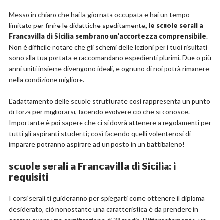
Messo in chiaro che hai la giornata occupata e hai un tempo
limitato per finire le didattiche speditamente
, le scuole serali a
Francavilla di Sicilia sembrano un'accortezza comprensibile
.
Non è difficile notare che gli schemi delle lezioni per i tuoi risultati
sono alla tua portata e raccomandano espedienti plurimi. Due o più
anni uniti insieme divengono ideali, e ognuno di noi potrà rimanere
nella condizione migliore.
L'adattamento delle scuole strutturate così rappresenta un punto
di forza per migliorarsi, facendo evolvere ciò che si conosce.
Importante è poi sapere che ci si dovrà attenere a regolamenti per
tutti gli aspiranti studenti; così facendo quelli volenterosi di
imparare potranno aspirare ad un posto in un battibaleno!
scuole serali a Francavilla di Sicilia: i
requisiti
I corsi serali ti guideranno per spiegarti come ottenere il diploma
desiderato, ciò nonostante una caratteristica è da prendere in
esame: avere una certificazione di 3° media. Differentemente, un