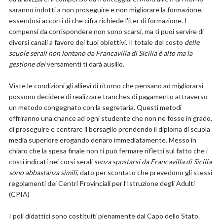
saranno indotti a non proseguire e non migliorare la formazione,
essendosi accorti di che cifra richiede l'iter di formazione. I
compensi da corrispondere non sono scarsi, ma ti puoi servire di
diversi canali a favore dei tuoi obiettivi. Il totale del costo
delle
scuole serali non lontano da Francavilla di Sicilia è alto ma la
gestione dei
versamenti ti darà ausilio.
Viste le condizioni gli allievi di ritorno che pensano ad migliorarsi
possono decidere di realizzare tranches di pagamento attraverso
un metodo congegnato con la segretaria. Questi metodi
offriranno una chance ad ogni studente che non ne fosse in grado,
di proseguire e centrare il bersaglio prendendo il diploma di scuola
media superiore erogando denaro immediatamente. Messo in
chiaro che la spesa finale non ti può fermare rifletti sul fatto che i
costi indicati nei corsi serali
senza spostarsi da Francavilla di Sicilia
sono abbastanza simili
, dato per scontato che prevedono gli stessi
regolamenti dei Centri Provinciali per l’Istruzione degli Adulti
(CPIA)
I poli didattici sono costituiti pienamente dal Capo dello Stato.