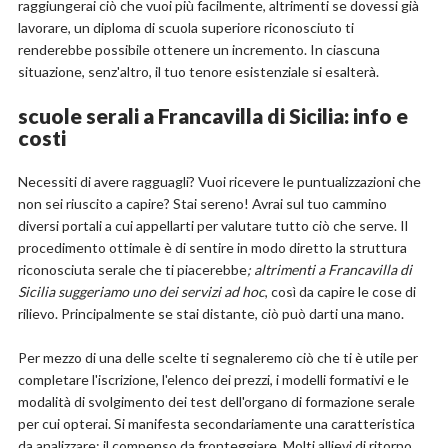
raggiungerai ciò che vuoi più facilmente, altrimenti se dovessi già
lavorare, un diploma di scuola superiore riconosciuto ti
renderebbe possibile ottenere un incremento. In ciascuna
situazione, senz'altro, il tuo tenore esistenziale si esalterà.
scuole serali a Francavilla di Sicilia: info e
costi
Necessiti di avere ragguagli? Vuoi ricevere le puntualizzazioni che
non sei riuscito a capire? Stai sereno! Avrai sul tuo cammino
diversi portali a cui appellarti per valutare tutto ciò che serve. Il
procedimento ottimale è di sentire in modo diretto la struttura
riconosciuta serale che ti piacerebbe
; altrimenti a Francavilla di
Sicilia suggeriamo uno dei servizi ad hoc
, così da capire le cose di
rilievo. Principalmente se stai distante, ciò può darti una mano.
Per mezzo di una delle scelte ti segnaleremo ciò che ti è utile per
completare l'iscrizione, l'elenco dei prezzi, i modelli formativi e le
modalità di svolgimento dei test dell'organo di formazione serale
per cui opterai. Si manifesta secondariamente una caratteristica
da analizzare: il compenso da fronteggiare. Molti allievi di ritorno