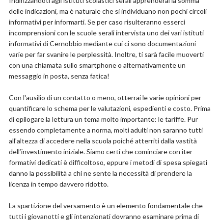
Indirizzandoti agli istituti scolastici serali apprenderai la somma
delle indicazioni, ma è naturale che si individuano non pochi circoli
informativi per informarti. Se per caso risulteranno esserci
incomprensioni con le scuole serali intervista uno dei vari istituti
informativi di Cernobbio mediante cui ci sono documentazioni
varie per far svanire le perplessità. Inoltre, ti sarà facile muoverti
con una chiamata sullo smartphone o alternativamente un
messaggio in posta, senza fatica!
Con l'ausilio di un contatto o meno, otterrai le varie opinioni per
quantificare lo schema per le valutazioni, espedienti e costo. Prima
di epilogare la lettura un tema molto importante: le tariffe. Pur
essendo completamente a norma, molti adulti non saranno tutti
all'altezza di accedere nella scuola poiché atterriti dalla vastità
dell’investimento iniziale. Siamo certi che cominciare con iter
formativi dedicati è difficoltoso, eppure i metodi di spesa spiegati
danno la possibilità a chi ne sente la necessità di prendere la
licenza in tempo davvero ridotto.
La spartizione del versamento è un elemento fondamentale che
tutti i giovanotti e gli intenzionati dovranno esaminare prima di