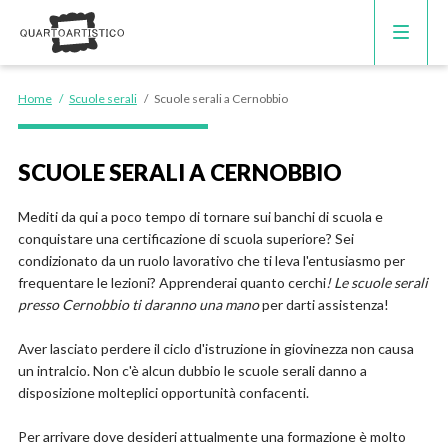
CORSI DI INGLESE
Home
/
Scuole serali
/
Scuole serali a Cernobbio
RECUPERO ANNI SCOLASTICI
SCUOLE SERALI A CERNOBBIO
SCUOLE PRIVATE
Mediti da qui a poco tempo di tornare sui banchi di scuola e
conquistare una certificazione di scuola superiore? Sei
SCUOLE SERALI
condizionato da un ruolo lavorativo che ti leva l'entusiasmo per
frequentare le lezioni? Apprenderai quanto cerchi
! Le scuole serali
presso Cernobbio ti daranno una mano
per darti assistenza!
Aver lasciato perdere il ciclo d'istruzione in giovinezza non causa
un intralcio. Non c'è alcun dubbio le scuole serali danno a
disposizione molteplici opportunità confacenti.
Per arrivare dove desideri attualmente una formazione è molto