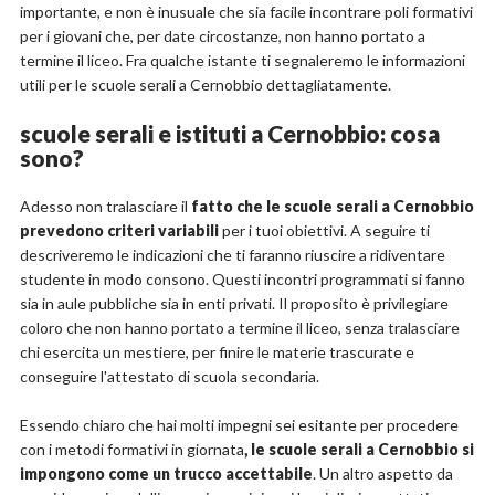
importante, e non è inusuale che sia facile incontrare poli formativi
per i giovani che, per date circostanze, non hanno portato a
termine il liceo. Fra qualche istante ti segnaleremo le informazioni
utili per le scuole serali a Cernobbio dettagliatamente.
scuole serali e istituti a Cernobbio: cosa
sono?
Adesso non tralasciare il
fatto che le scuole serali a Cernobbio
prevedono criteri variabili
per i tuoi obiettivi. A seguire ti
descriveremo le indicazioni che ti faranno riuscire a ridiventare
studente in modo consono. Questi incontri programmati si fanno
sia in aule pubbliche sia in enti privati. Il proposito è privilegiare
coloro che non hanno portato a termine il liceo, senza tralasciare
chi esercita un mestiere, per finire le materie trascurate e
conseguire l'attestato di scuola secondaria.
Essendo chiaro che hai molti impegni sei esitante per procedere
con i metodi formativi in giornata
, le scuole serali a Cernobbio si
impongono come un trucco accettabile
. Un altro aspetto da