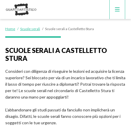
CORSI DI INGLESE
Home
/
Scuole serali
/
Scuole serali a Castelletto Stura
RECUPERO ANNI SCOLASTICI
SCUOLE SERALI A CASTELLETTO
STURA
SCUOLE PRIVATE
Consideri con diligenza di riseguire le lezioni ed acquisire la licenza
SCUOLE SERALI
superiore? Sei bloccato per via di un incarico lavorativo che ti limita
il lasso di tempo per riuscire a diplomarti? Potrai trovare la risposta
per te! Le scuole serali nel circondario di Castelletto Stura ti
daranno una mano per appoggiarti!
L'abbandonare gli studi passati da fanciullo non implicherà un
disagio. Difatti, le scuole serali fanno conoscere più opzioni per i
soggetti con le tue urgenze.