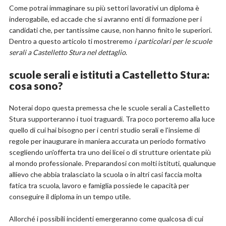
Come potrai immaginare su più settori lavorativi un diploma è
inderogabile, ed accade che si avranno enti di formazione per i
candidati che, per tantissime cause, non hanno finito le superiori.
Dentro a questo articolo ti mostreremo
i particolari per le scuole
serali a Castelletto Stura nel dettaglio
.
scuole serali e istituti a Castelletto Stura:
cosa sono?
Noterai dopo questa premessa che le scuole serali a Castelletto
Stura supporteranno i tuoi traguardi. Tra poco porteremo alla luce
quello di cui hai bisogno per i centri studio serali e l'insieme di
regole per inaugurare in maniera accurata un periodo formativo
scegliendo un'offerta tra uno dei licei o di strutture orientate più
al mondo professionale. Preparandosi con molti istituti, qualunque
allievo che abbia tralasciato la scuola o in altri casi faccia molta
fatica tra scuola, lavoro e famiglia possiede le capacità per
conseguire il diploma in un tempo utile.
Allorché i possibili incidenti emergeranno come qualcosa di cui