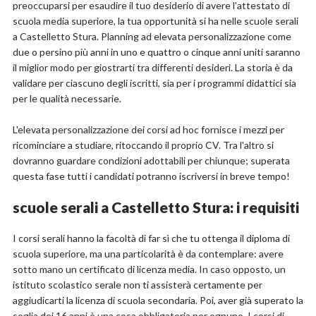
preoccuparsi per esaudire il tuo desiderio di avere l'attestato di
scuola media superiore, la tua opportunità si ha nelle scuole serali
a Castelletto Stura. Planning ad elevata personalizzazione come
due o persino più anni in uno e quattro o cinque anni uniti saranno
il miglior modo per giostrarti tra differenti desideri. La storia è da
validare per ciascuno degli iscritti, sia per i programmi didattici sia
per le qualità necessarie.
L'elevata personalizzazione dei corsi ad hoc fornisce i mezzi per
ricominciare a studiare, ritoccando il proprio CV. Tra l'altro si
dovranno guardare condizioni adottabili per chiunque; superata
questa fase tutti i candidati potranno iscriversi in breve tempo!
scuole serali a Castelletto Stura: i requisiti
I corsi serali hanno la facoltà di far sì che tu ottenga il diploma di
scuola superiore, ma una particolarità è da contemplare: avere
sotto mano un certificato di licenza media. In caso opposto, un
istituto scolastico serale non ti assisterà certamente per
aggiudicarti la licenza di scuola secondaria. Poi, aver già superato la
soglia dei 16 anni è una cosa obbligatoria per ognuno. I corsi di