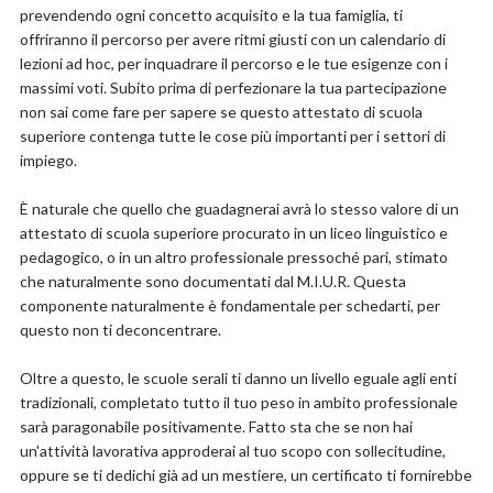
prevendendo ogni concetto acquisito e la tua famiglia, ti
offriranno il percorso per avere ritmi giusti con un calendario di
lezioni ad hoc, per inquadrare il percorso e le tue esigenze con i
massimi voti. Subito prima di perfezionare la tua partecipazione
non sai come fare per sapere se questo attestato di scuola
superiore contenga tutte le cose più importanti per i settori di
impiego.
È naturale che quello che guadagnerai avrà lo stesso valore di un
attestato di scuola superiore procurato in un liceo linguistico e
pedagogico, o in un altro professionale pressoché pari, stimato
che naturalmente sono documentati dal M.I.U.R. Questa
componente naturalmente è fondamentale per schedarti, per
questo non ti deconcentrare.
Oltre a questo, le scuole serali ti danno un livello eguale agli enti
tradizionali, completato tutto il tuo peso in ambito professionale
sarà paragonabile positivamente. Fatto sta che se non hai
un'attività lavorativa approderai al tuo scopo con sollecitudine,
oppure se ti dedichi già ad un mestiere, un certificato ti fornirebbe