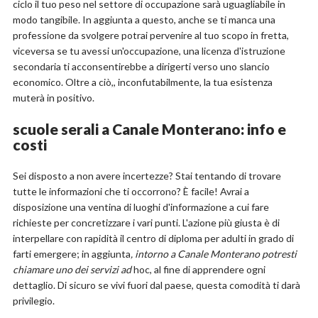
ciclo il tuo peso nel settore di occupazione sarà uguagliabile in
modo tangibile. In aggiunta a questo, anche se ti manca una
professione da svolgere potrai pervenire al tuo scopo in fretta,
viceversa se tu avessi un'occupazione, una licenza d'istruzione
secondaria ti acconsentirebbe a dirigerti verso uno slancio
economico. Oltre a ciò,, inconfutabilmente, la tua esistenza
muterà in positivo.
scuole serali a Canale Monterano: info e
costi
Sei disposto a non avere incertezze? Stai tentando di trovare
tutte le informazioni che ti occorrono? È facile! Avrai a
disposizione una ventina di luoghi d'informazione a cui fare
richieste per concretizzare i vari punti. L'azione più giusta è di
interpellare con rapidità il centro di diploma per adulti in grado di
farti emergere; in aggiunta
, intorno a Canale Monterano potresti
chiamare uno dei servizi ad
hoc, al fine di apprendere ogni
dettaglio. Di sicuro se vivi fuori dal paese, questa comodità ti darà
privilegio.