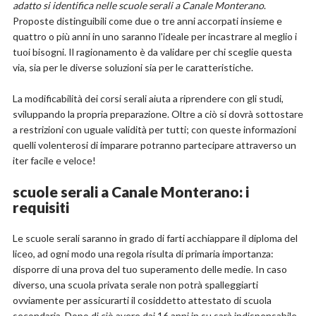
adatto si identifica nelle scuole serali a Canale Monterano
.
Proposte distinguibili come due o tre anni accorpati insieme e
quattro o più anni in uno saranno l'ideale per incastrare al meglio i
tuoi bisogni. Il ragionamento è da validare per chi sceglie questa
via, sia per le diverse soluzioni sia per le caratteristiche.
La modificabilità dei corsi serali aiuta a riprendere con gli studi,
sviluppando la propria preparazione. Oltre a ciò si dovrà sottostare
a restrizioni con uguale validità per tutti; con queste informazioni
quelli volenterosi di imparare potranno partecipare attraverso un
iter facile e veloce!
scuole serali a Canale Monterano: i
requisiti
Le scuole serali saranno in grado di farti acchiappare il diploma del
liceo, ad ogni modo una regola risulta di primaria importanza:
disporre di una prova del tuo superamento delle medie. In caso
diverso, una scuola privata serale non potrà spalleggiarti
ovviamente per assicurarti il cosiddetto attestato di scuola
secondaria. Dopo di ciò avere dai 16 anni in su sarà indispensabile