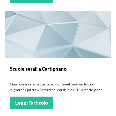
Scuole serali a Cartignano
Quali corsi serali a Cartignano promettono un futuro
migliore? Qui trovi i prezzi dei corsi; in più: i 10 motivi per cui
sempre più studenti frequentano un corso
professionalizzante!
Leggi l'articolo