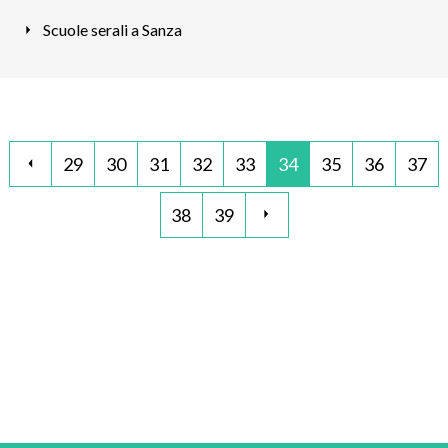
Scuole serali a Sanza
29
30
31
32
33
34
35
36
37
38
39