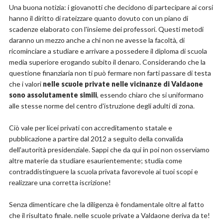
Una buona notizia: i giovanotti che decidono di partecipare ai corsi
hanno il diritto di rateizzare quanto dovuto con un piano di
scadenze elaborato con l'insieme dei professori. Questi metodi
daranno un mezzo anche a chi non ne avesse la facoltà, di
ricominciare a studiare e arrivare a possedere il diploma di scuola
media superiore erogando subito il denaro. Considerando che la
questione finanziaria non ti può fermare non farti passare di testa
che i valori
nelle scuole private nelle vicinanze di Valdaone
sono assolutamente simili
, essendo chiaro che si uniformano
alle stesse norme del centro d'istruzione degli adulti di zona.
Ciò vale per licei privati con accreditamento statale e
pubblicazione a partire dal 2012 a seguito della convalida
dell'autorità presidenziale. Sappi che da qui in poi non osserviamo
altre materie da studiare esaurientemente; studia come
contraddistinguere la scuola privata favorevole ai tuoi scopi e
realizzare una corretta iscrizione!
Senza dimenticare che la diligenza è fondamentale oltre al fatto
che il risultato finale. nelle scuole private a Valdaone deriva da te!