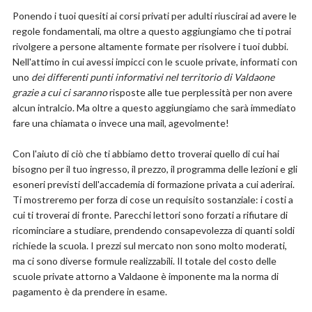
Ponendo i tuoi quesiti ai corsi privati per adulti riuscirai ad avere le
regole fondamentali, ma oltre a questo aggiungiamo che ti potrai
rivolgere a persone altamente formate per risolvere i tuoi dubbi.
Nell'attimo in cui avessi impicci con le scuole private, informati con
uno
dei differenti punti informativi nel territorio di Valdaone
grazie a cui ci saranno
risposte alle tue perplessità per non avere
alcun intralcio. Ma oltre a questo aggiungiamo che sarà immediato
fare una chiamata o invece una mail, agevolmente!
Con l'aiuto di ciò che ti abbiamo detto troverai quello di cui hai
bisogno per il tuo ingresso, il prezzo, il programma delle lezioni e gli
esoneri previsti dell'accademia di formazione privata a cui aderirai.
Ti mostreremo per forza di cose un requisito sostanziale: i costi a
cui ti troverai di fronte. Parecchi lettori sono forzati a rifiutare di
ricominciare a studiare, prendendo consapevolezza di quanti soldi
richiede la scuola. I prezzi sul mercato non sono molto moderati,
ma ci sono diverse formule realizzabili. Il totale del costo delle
scuole private attorno a Valdaone è imponente ma la norma di
pagamento è da prendere in esame.