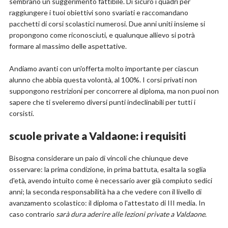
sembrano un suggerimento fattibile. Di sicuro i quadri per
raggiungere i tuoi obiettivi sono svariati e raccomandano
pacchetti di corsi scolastici numerosi. Due anni uniti insieme si
propongono come riconosciuti, e qualunque allievo si potrà
formare al massimo delle aspettative.
Andiamo avanti con un'offerta molto importante per ciascun
alunno che abbia questa volontà, al 100%. I corsi privati non
suppongono restrizioni per concorrere al diploma, ma non puoi non
sapere che ti sveleremo diversi punti indeclinabili per tutti i
corsisti.
scuole private a Valdaone: i requisiti
Bisogna considerare un paio di vincoli che chiunque deve
osservare: la prima condizione, in prima battuta, esalta la soglia
d'età, avendo intuito come è necessario aver già compiuto sedici
anni; la seconda responsabilità ha a che vedere con il livello di
avanzamento scolastico: il diploma o l'attestato di III media. In
caso contrario
sarà dura aderire alle lezioni private a Valdaone
.