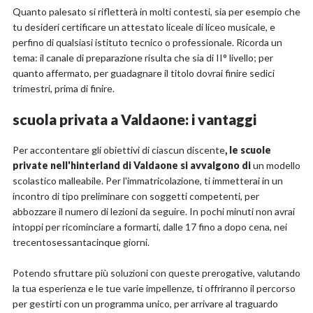
Quanto palesato si rifletterà in molti contesti, sia per esempio che
tu desideri certificare un attestato liceale di liceo musicale, e
perfino di qualsiasi istituto tecnico o professionale. Ricorda un
tema: il canale di preparazione risulta che sia di II° livello; per
quanto affermato, per guadagnare il titolo dovrai finire sedici
trimestri, prima di finire.
scuola privata a Valdaone: i vantaggi
Per accontentare gli obiettivi di ciascun discente
, le scuole
private nell'hinterland di Valdaone si avvalgono di
un modello
scolastico malleabile. Per l'immatricolazione, ti immetterai in un
incontro di tipo preliminare con soggetti competenti, per
abbozzare il numero di lezioni da seguire. In pochi minuti non avrai
intoppi per ricominciare a formarti, dalle 17 fino a dopo cena, nei
trecentosessantacinque giorni.
Potendo sfruttare più soluzioni con queste prerogative, valutando
la tua esperienza e le tue varie impellenze, ti offriranno il percorso
per gestirti con un programma unico, per arrivare al traguardo