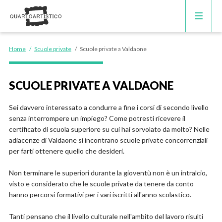
CORSI DI INGLESE
Home
/
Scuole private
/
Scuole private a Valdaone
RECUPERO ANNI SCOLASTICI
SCUOLE PRIVATE A VALDAONE
SCUOLE PRIVATE
Sei davvero interessato a condurre a fine i corsi di secondo livello
senza interrompere un impiego? Come potresti ricevere il
SCUOLE SERALI
certificato di scuola superiore su cui hai sorvolato da molto? Nelle
adiacenze di Valdaone si incontrano scuole private concorrenziali
per farti ottenere quello che desideri.
Non terminare le superiori durante la gioventù non è un intralcio,
visto e considerato che le scuole private da tenere da conto
hanno percorsi formativi per i vari iscritti all'anno scolastico.
Tanti pensano che il livello culturale nell'ambito del lavoro risulti