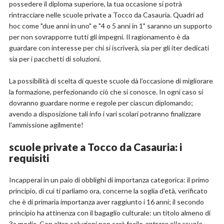
possedere il diploma superiore, la tua occasione si potrà
rintracciare nelle scuole private a Tocco da Casauria. Quadri ad
hoc come "due anni in uno" e "4 o 5 anni in 1" saranno un supporto
per non sovrapporre tutti gli impegni. Il ragionamento è da
guardare con interesse per chi si iscriverà, sia per gli iter dedicati
sia per i pacchetti di soluzioni.
La possibilità di scelta di queste scuole dà l’occasione di migliorare
la formazione, perfezionando ciò che si conosce. In ogni caso si
dovranno guardare norme e regole per ciascun diplomando;
avendo a disposizione tali info i vari scolari potranno finalizzare
l'ammissione agilmente!
scuole private a Tocco da Casauria: i
requisiti
Incapperai in un paio di obblighi di importanza categorica: il primo
principio, di cui ti parliamo ora, concerne la soglia d'età, verificato
che è di primaria importanza aver raggiunto i 16 anni; il secondo
principio ha attinenza con il bagaglio culturale: un titolo almeno di
3a media. Con altre soluzioni non sarà facile
entrare alle scuole