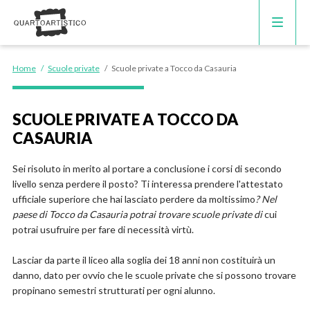
CORSI DI INGLESE
Home
/
Scuole private
/
Scuole private a Tocco da Casauria
RECUPERO ANNI SCOLASTICI
SCUOLE PRIVATE A TOCCO DA
CASAURIA
SCUOLE PRIVATE
Sei risoluto in merito al portare a conclusione i corsi di secondo
SCUOLE SERALI
livello senza perdere il posto? Ti interessa prendere l'attestato
ufficiale superiore che hai lasciato perdere da moltissimo
? Nel
paese di Tocco da Casauria potrai trovare scuole private di
cui
potrai usufruire per fare di necessità virtù.
Lasciar da parte il liceo alla soglia dei 18 anni non costituirà un
danno, dato per ovvio che le scuole private che si possono trovare
propinano semestri strutturati per ogni alunno.