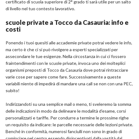
certificato di scuola superiore di 2° grado ti sarà utile per un salto
di livello nel tuo contesto lavorativo.
scuole private a Tocco da Casauria: info e
costi
Ponendo i tuoi quesiti alle accademie private potrai vedere le info,
ma certo è che ci si può rivolgere a esperti specializzati per
assecondare le tue esigenze. Nella circostanza in cui ci fossero
fraintendimenti con le scuole private, invoca uno dei molteplici
organismi preposti di Tocco da Casauria dove potrai rintracciare
varie cose per sapere come fare. Successivamente a queste
variabili niente di impedirà di mandare una call se non con una PEC,
subito!
Indirizzandoti su una semplice mail o meno, ti sveleremo la somma
delle indicazioni in modo da delineare le modalità d’esame, corsi
personalizzati e tariffe. Per condurre a termine le prossime righe
un requisito da indicare: le parcelle necessarie delle lezioni private.
Benché in conformità, numerosi fanciulli non sono in grado di
cominciare nel centro essendo disincentivati dalla vastità dal