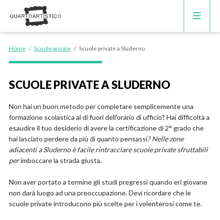
CORSI DI INGLESE
Home
/
Scuole private
/
Scuole private a Sluderno
RECUPERO ANNI SCOLASTICI
SCUOLE PRIVATE A SLUDERNO
SCUOLE PRIVATE
Non hai un buon metodo per completare semplicemente una
formazione scolastica al di fuori dell'orario di ufficio? Hai difficoltà a
SCUOLE SERALI
esaudire il tuo desiderio di avere la certificazione di 2° grado che
hai lasciato perdere da più di quanto pensassi
? Nelle zone
adiacenti a Sluderno è facile rintracciare scuole private sfruttabili
per
imboccare la strada giusta.
Non aver portato a termine gli studi pregressi quando eri giovane
non darà luogo ad una preoccupazione. Devi ricordare che le
scuole private introducono più scelte per i volenterosi come te.