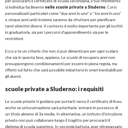
per assicurarti il certificato di scuola secondaria, il tuo riferimento
si individua facilmente
nelle scuole private a Sluderno
. Corsi
personalizzati particolari come “due anni in uno” o “tre anni in uno”
e cinque anni uniti insieme saranno da sfruttare per pianificare
tanti obiettivi diversi. Il contesto è molto importante per gli iscritti
in graduatoria, sia per i percorsi d'apprendimento sia per le
restrizioni.
Ecco a te un criterio che non si può dimenticare per ogni scolaro
che sia in questa fase, appieno. Le scuole di recupero anni non
presuppongono condizionamenti per essere in piena regola, ma
rifletti sul fatto che sarà possibile imbattersi in oneri inevitabili per
gli alunni.
scuole private a Sluderno: i requisiti
Le scuole private ti guidano per portarti verso il certificato di liceo,
anche se un'osservazione sarà prioritaria: entrare in possesso di
un titolo almeno di 3a media. In alternativa, un istituto d'istruzione
privato non può collaborare lungo il tragitto per procurarti il
diploma di scuola superiore. In seconda battuta, aver oltrepassato