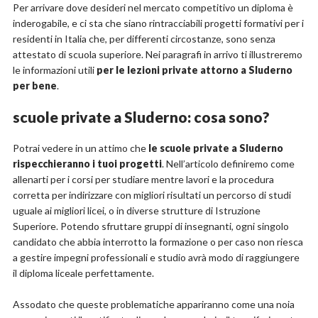
Per arrivare dove desideri nel mercato competitivo un diploma è
inderogabile, e ci sta che siano rintracciabili progetti formativi per i
residenti in Italia che, per differenti circostanze, sono senza
attestato di scuola superiore. Nei paragrafi in arrivo ti illustreremo
le informazioni utili
per le lezioni private attorno a Sluderno
per bene
.
scuole private a Sluderno: cosa sono?
Potrai vedere in un attimo che
le scuole private a Sluderno
rispecchieranno i tuoi progetti
. Nell’articolo definiremo come
allenarti per i corsi per studiare mentre lavori e la procedura
corretta per indirizzare con migliori risultati un percorso di studi
uguale ai migliori licei, o in diverse strutture di Istruzione
Superiore. Potendo sfruttare gruppi di insegnanti, ogni singolo
candidato che abbia interrotto la formazione o per caso non riesca
a gestire impegni professionali e studio avrà modo di raggiungere
il diploma liceale perfettamente.
Assodato che queste problematiche appariranno come una noia