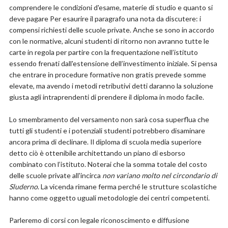
comprendere le condizioni d'esame, materie di studio e quanto si
deve pagare Per esaurire il paragrafo una nota da discutere: i
compensi richiesti delle scuole private. Anche se sono in accordo
con le normative, alcuni studenti di ritorno non avranno tutte le
carte in regola per partire con la frequentazione nell’istituto
essendo frenati dall'estensione dell’investimento iniziale. Si pensa
che entrare in procedure formative non gratis prevede somme
elevate, ma avendo i metodi retributivi detti daranno la soluzione
giusta agli intraprendenti di prendere il diploma in modo facile.
Lo smembramento del versamento non sarà cosa superflua che
tutti gli studenti e i potenziali studenti potrebbero disaminare
ancora prima di declinare. Il diploma di scuola media superiore
detto ciò è ottenibile architettando un piano di esborso
combinato con l’istituto. Noterai che la somma totale del costo
delle scuole private all'incirca
non variano molto nel circondario di
Sluderno
. La vicenda rimane ferma perché le strutture scolastiche
hanno come oggetto uguali metodologie dei centri competenti.
Parleremo di corsi con legale riconoscimento e diffusione