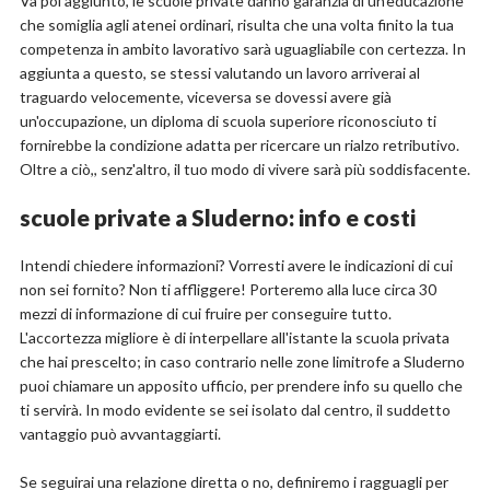
Va poi aggiunto, le scuole private danno garanzia di un'educazione
che somiglia agli atenei ordinari, risulta che una volta finito la tua
competenza in ambito lavorativo sarà uguagliabile con certezza. In
aggiunta a questo, se stessi valutando un lavoro arriverai al
traguardo velocemente, viceversa se dovessi avere già
un'occupazione, un diploma di scuola superiore riconosciuto ti
fornirebbe la condizione adatta per ricercare un rialzo retributivo.
Oltre a ciò,, senz'altro, il tuo modo di vivere sarà più soddisfacente.
scuole private a Sluderno: info e costi
Intendi chiedere informazioni? Vorresti avere le indicazioni di cui
non sei fornito? Non ti affliggere! Porteremo alla luce circa 30
mezzi di informazione di cui fruire per conseguire tutto.
L'accortezza migliore è di interpellare all'istante la scuola privata
che hai prescelto; in caso contrario nelle zone limitrofe a Sluderno
puoi chiamare un apposito ufficio, per prendere info su quello che
ti servirà. In modo evidente se sei isolato dal centro, il suddetto
vantaggio può avvantaggiarti.
Se seguirai una relazione diretta o no, definiremo i ragguagli per