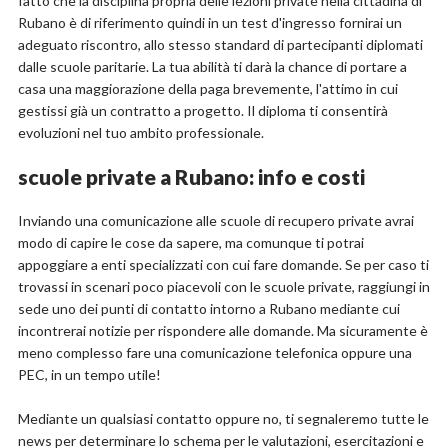
fatto che la disciplina propria delle lezioni private nella cittadina di
Rubano è di riferimento quindi in un test d'ingresso fornirai un
adeguato riscontro, allo stesso standard di partecipanti diplomati
dalle scuole paritarie. La tua abilità ti darà la chance di portare a
casa una maggiorazione della paga brevemente, l'attimo in cui
gestissi già un contratto a progetto. Il diploma ti consentirà
evoluzioni nel tuo ambito professionale.
scuole private a Rubano: info e costi
Inviando una comunicazione alle scuole di recupero private avrai
modo di capire le cose da sapere, ma comunque ti potrai
appoggiare a enti specializzati con cui fare domande. Se per caso ti
trovassi in scenari poco piacevoli con le scuole private, raggiungi in
sede uno dei punti di contatto intorno a Rubano mediante cui
incontrerai notizie per rispondere alle domande. Ma sicuramente è
meno complesso fare una comunicazione telefonica oppure una
PEC, in un tempo utile!
Mediante un qualsiasi contatto oppure no, ti segnaleremo tutte le
news per determinare lo schema per le valutazioni, esercitazioni e