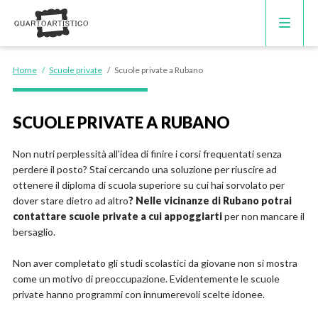
CORSI DI INGLESE
Home
/
Scuole private
/
Scuole private a Rubano
RECUPERO ANNI SCOLASTICI
SCUOLE PRIVATE A RUBANO
SCUOLE PRIVATE
Non nutri perplessità all'idea di finire i corsi frequentati senza
perdere il posto? Stai cercando una soluzione per riuscire ad
SCUOLE SERALI
ottenere il diploma di scuola superiore su cui hai sorvolato per
dover stare dietro ad altro
? Nelle vicinanze di Rubano potrai
contattare scuole private a cui appoggiarti
per non mancare il
bersaglio.
Non aver completato gli studi scolastici da giovane non si mostra
come un motivo di preoccupazione. Evidentemente le scuole
private hanno programmi con innumerevoli scelte idonee.