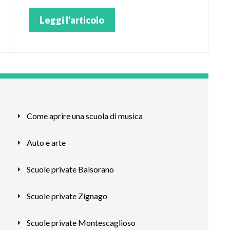
scuola secondaria? Per te le scuole private di
Campoli del Monte Taburno
Leggi l'articolo
Come aprire una scuola di musica
Auto e arte
Scuole private Balsorano
Scuole private Zignago
Scuole private Montescaglioso