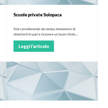
Scuole private Solopaca
Stai considerando da tempo immemore di
rimetterti in pari e ricevere un buon titolo
scolastico? Per te le scuole private di Solopaca
Leggi l'articolo