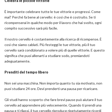
Celebra le piccole vittorie
È importante celebrare tutte le tue vittorie e progressi. Come
mai? Perché fa bene al cervello: è così che è costruito. Se ti
ricompenserai in qualche modo per il lavoro che hai svolto, ogni
compito successivo sarà più facile.
Il nostro cervello è costantemente alla ricerca di ricompense. È
così che siamo cablati. Più festeggi le tue vittorie, più il tuo
cervello sarà condizionato a volere più di quelle vittorie. E questo
significa che puoi allenarti a studiare sodo, premiandoti
adeguatamente.
Prenditi del tempo libero
Non sei una macchina. Non importa quanto tu sia motivato, non
puoi studiare 24 ore. Devi prenderti una pausa per ricaricare.
Gli studi hanno scoperto che fare brevi pause può aiutare il tuo
cervello ad apprendere più velocemente. Quando ti prendi una
pausa e ti rilassi, il tuo cervello riproduce ripetutamente ricordi