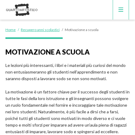
CORSI DI INGLESE
Home
/
Recupero anni scolastici
/
Motivazione a scuola
RECUPERO ANNI SCOLASTICI
MOTIVAZIONE A SCUOLA
SCUOLE PRIVATE
Le lezioni più interessanti, i libri e i materiali più curiosi del mondo
non entusiasmeranno gli studenti nell'apprendimento e non
SCUOLE SERALI
saranno disposti a lavorare sodo se non sono motivati.
La motivazione è un fattore chiave per il successo degli studenti in
tutte le fasi della loro istruzione e gli insegnanti possono svolgere
un ruolo fondamentale nel fornire e incoraggiare tale motivazione
nei loro studenti. Naturalmente, è più facile a dirsi che a farsi,
poiché tutti gli studenti sono motivati in modo diverso e ci vuole
tempo e molti sforzi per imparare ad avere un'aula piena di ragazzi
entusiasti di imparare, lavorare sodo e spingersi ad eccellere.