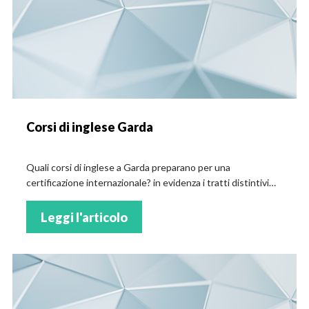
Corsi di inglese Garda
Quali corsi di inglese a Garda preparano per una
certificazione internazionale? in evidenza i tratti distintivi
per cui sempre più allievi si iscrivono a un corso di inglese
nella tua città!
Leggi l'articolo